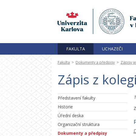
FAKULTA
UCHAZEČI
Fakulta
>
Dokumenty a předpisy
>
Zápisy j
Zápis z kole
1
Představení fakulty
Historie
Z
Úřední deska
P
Organizační struktura
Dokumenty a předpisy