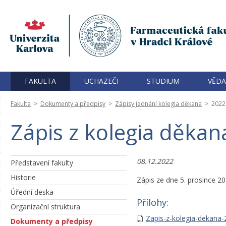
FAKULTA
UCHAZEČI
STUDIUM
VĚDA
Fakulta
>
Dokumenty a předpisy
>
Zápisy jednání kolegia děkana
>
2022
Zápis z kolegia děkan
08.12.2022
Představení fakulty
Historie
Zápis ze dne 5. prosince 2
Úřední deska
Přílohy:
Organizační struktura
Zapis-z-kolegia-dekana-
Dokumenty a předpisy