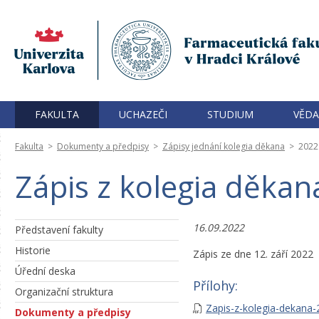
FAKULTA
UCHAZEČI
STUDIUM
VĚDA
Fakulta
>
Dokumenty a předpisy
>
Zápisy jednání kolegia děkana
>
2022
Zápis z kolegia děkan
16.09.2022
Představení fakulty
Historie
Zápis ze dne 12. září 2022
Úřední deska
Přílohy:
Organizační struktura
Zapis-z-kolegia-dekana-
Dokumenty a předpisy