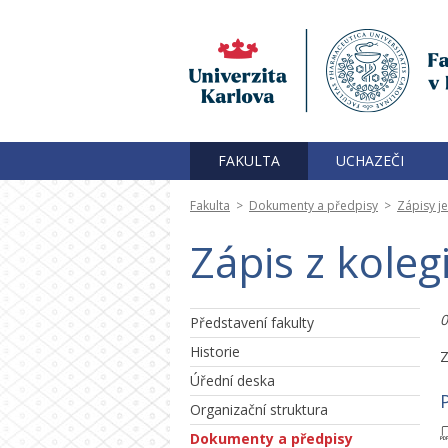
FAKULTA
UCHAZEČI
Fakulta
>
Dokumenty a předpisy
>
Zápisy j
Zápis z kole
0
Představení fakulty
Historie
Z
Úřední deska
P
Organizační struktura
Dokumenty a předpisy